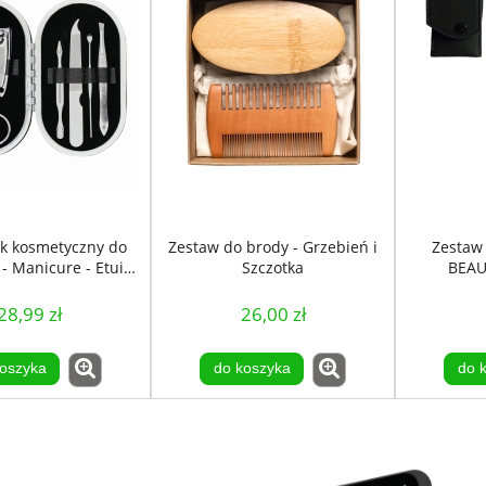
ik kosmetyczny do
Zestaw do brody - Grzebień i
Zestaw
- Manicure - Etui
Szczotka
BEAU
Czarny
turysty
28,99 zł
26,00 zł
oszyka
do koszyka
do 