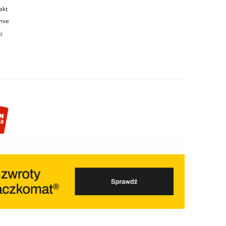
akt
rmie
i