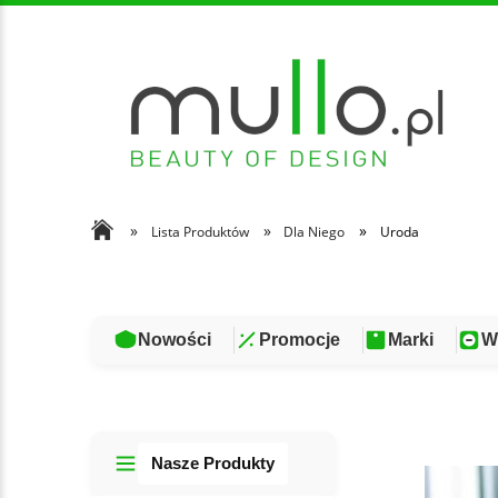
»
»
»
Lista Produktów
Dla Niego
Uroda
Nowości
Promocje
Marki
W
Nasze Produkty