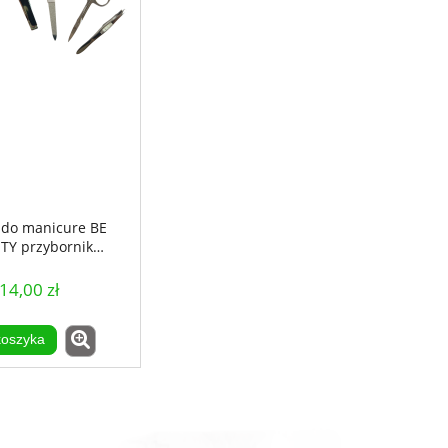
 do manicure BE
TY przybornik
czny 4 el w etui
14,00 zł
koszyka