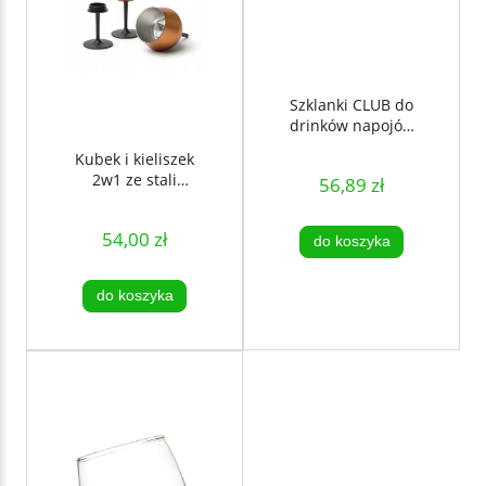
Szklanki CLUB do
drinków napojów
300 ml 2 szt grube
Kubek i kieliszek
szkło komplet -
2w1 ze stali
56,89 zł
SAGAFORM
nierdzewnej 380
ml - złoto
54,00 zł
do koszyka
do koszyka