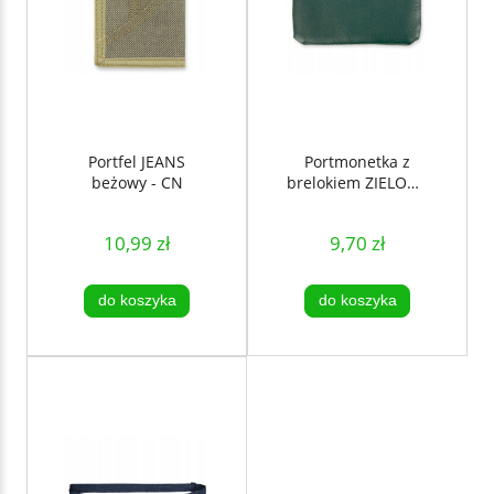
Portfel JEANS
Portmonetka z
beżowy - CN
brelokiem ZIELONA
- CN
10,99 zł
9,70 zł
do koszyka
do koszyka