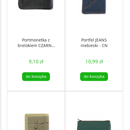
Portmonetka z
Portfel JEANS
brelokiem CZARNA
niebieski - CN
- CN
9,10 zł
10,99 zł
do koszyka
do koszyka