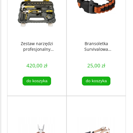
Zestaw narzędzi
Bransoletka
profesjonalny
Survivalowa
wytrzymały 47
taktyczna opaska
elementów
przetrwania 250kg
420,00 zł
25,00 zł
skrzynka DUNLOP
długa 3m ELEVATE
do koszyka
do koszyka