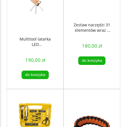
Zestaw narzędzi 31
elementów wraz z
torbą etui Dunlop
Multitool latarka
LED
180,00 zł
Wielofunkcyjne
narzędzie -
190,00 zł
LAGUIOLE
do koszyka
do koszyka