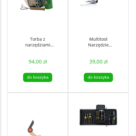
Torba z
Multitool
narzędziami
Narzędzie
ogrodowymi 8 szt.
wielofunkcyjne Fix
– zestaw do
94,00 zł
39,00 zł
pielęgnacji ogrodu
do koszyka
do koszyka