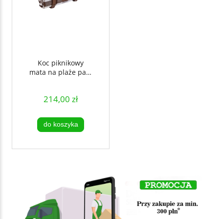
Koc piknikowy
mata na plaże park
wycieczkę 200x150
cm duży XL
214,00 zł
Laguiole
do koszyka